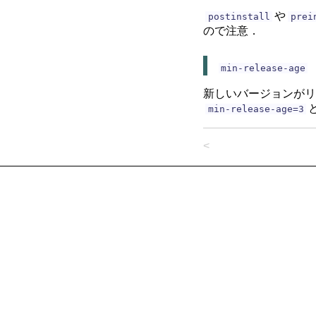
や
postinstall
prei
ので注意．
min-release-age
新しいバージョンがリ
min-release-age=3
<