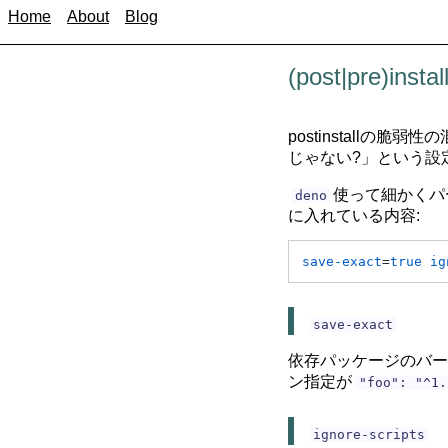
Home
About
Blog
(post|pre
postinstall
じゃない?」という設
使って細かくパ
deno
に入れている内容:
save-exact
=
true
ig
save-exact
依存パッケージのバ
ン指定が
"foo": "^1.
ignore-scripts