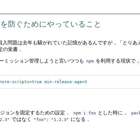
)installを防ぐためにやっていること
の脆弱性の混入問題は去年も騒がれていた記憶があるんですが，「とり
定の覚書．
ーミッション管理しようと言いつつも
を利用する現状で
npm
nore-scripts
=
true
min-release-age
=
3
ージョンを固定するための設定．
とした時に，
npm i foo
pac
ではなく
になる．
2.3"
"foo": "1.2.3"