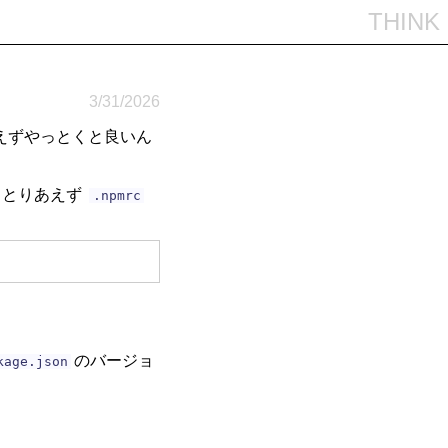
THINK
3/31/2026
あえずやっとくと良いん
，とりあえず
.npmrc
のバージョ
kage.json