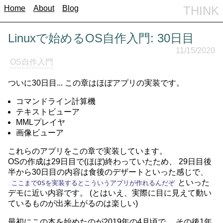
Home
About
Blog
THINK
Linuxで始めるOS自作入門: 30日目
11/15/2020
OS自作入門
ついに30日目... この章はほぼアプリの実装です。
コマンドライン計算機
テキストビューア
MMLプレイヤ
画像ビューア
これらのアプリをこの章で実装しています。
OSの作成は29日目で(ほぼ)終わっていたため、 29日目後
半から30日目の内容は食後のデザートといった感じで、
といった
ここまでOSを実装するとこういうアプリが作れるんだぞ
デモに近い内容です。 (とはいえ、実際に目に見えて動い
ているものが出来上がるのは楽しい)
最初にこの本を始めたのが2019年の4月頃で、 その後1年