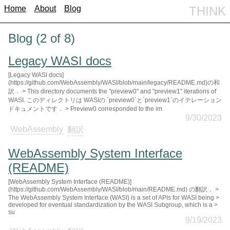
Home
About
Blog
THINK
Blog (2 of 8)
Legacy WASI docs
[Legacy WASI docs]
(https://github.com/WebAssembly/WASI/blob/main/legacy/README.md)の和
訳． > This directory documents the "preview0" and "preview1" iterations of
WASI. このディレクトリは WASIの `preview0`と`preview1`のイテレーション
ドキュメントです． > Preview0 corresponded to the im
9/30/2023
WebAssembly
翻訳
WebAssembly System Interface
(README)
[WebAssembly System Interface (README)]
(https://github.com/WebAssembly/WASI/blob/main/README.md) の翻訳． >
The WebAssembly System Interface (WASI) is a set of APIs for WASI being >
developed for eventual standardization by the WASI Subgroup, which is a >
su
9/19/2023