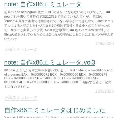
note: 自作x86エミュレータ
前回の`end of program`後に `EBP`の値が0にならないのはバグでした。 ##
neg これを書いてる時点で3章12節まで進めているんですが、 前回の
`endbr64`同様に本書では紹介されていない命令が出てきたので...\ Intelマニュ
アルによると指定したレジスタを2の補数で置換する命令とのことだったの
で、サクッと実装(フラグ周りの変更は放置中) ## 色々バグ 32bitsに対して
8bitsの値を入れているために上24bitsが0埋めになることによるバグが潜んで
いたので.
12/6/2020
x86エミュレータ
note: 自作x86エミュレータ.vol3
## note よくわからずにRustを書いている... ```text h >hello w >world q > end
of program. EAX = 0x00000071 ECX = 0x00000000 EDX = 0x000003F8
EBX = 0x00000000 ESP = 0x00007C00 EBP = 0x00000000 ESI =
0x00007C4F EDI = 0x00000000 EIP = 0x00000000 ``` 期待する値は下記の
ものなのですが...
12/6/2020
x86エミュレータ
自作x86エミュレータはじめました