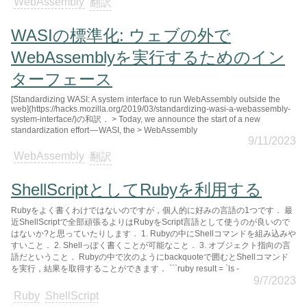
WebAssembly
翻訳
WASIの標準化: ウェブの外で
WebAssemblyを実行するためのイン
ターフェース
[Standardizing WASI: A system interface to run WebAssembly outside the
web](https://hacks.mozilla.org/2019/03/standardizing-wasi-a-webassembly-
system-interface/)の和訳． > Today, we announce the start of a new
standardization effort — WASI, the > WebAssembly
9/11/2023
WebAssembly
翻訳
ShellScriptとしてRubyを利用する
Rubyをよく書くわけではないのですが，個人的に好みの言語の1つです． 最
近ShellScriptで全部頑張るよりはRubyをScript言語として使うのが良いので
はないか?と思っていたりします． 1. Rubyの中にShellコマンドを組み込みや
すいこと． 2. Shellっぽく書くことが可能なこと． 3. オブジェクト指向の言
語だということ． Rubyの中で次のようにbackquoteで囲むとShellコマンド
を実行，結果を取得することができます． ```ruby result = `ls -
9/7/2023
Ruby
ShellScript