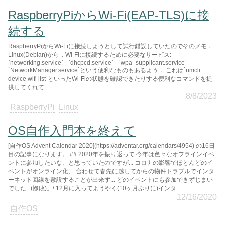
RaspberryPiからWi-Fi(EAP-TLS)に接
続する
RaspberryPiからWi-Fiに接続しようとして試行錯誤していたのでそのメモ．
Linux(Debian)から，Wi-Fiに接続するために必要なサービス: -
`networking.service` - `dhcpcd.service` - `wpa_supplicant.service`
`NetworkManager.service`という便利なものもあるよう． これは`nmcli
device wifi list`といったWi-Fiの状態を確認できたりする便利なコマンドを提
供してくれて
8/8/2023
RaspberryPi
Linux
OS自作入門本を終えて
[自作OS Advent Calendar 2020](https://adventar.org/calendars/4954) の16日
目の記事になります。 ## 2020年を振り返って 今年は色々なオフラインイベ
ントに参加したいな、と思っていたのですが... コロナの影響でほとんどのイ
ベントがオンライン化、 合わせて春先に越してからの物件トラブルでインタ
ーネット回線を敷設することが出来ず... どのイベントにも参加できずじまい
でした...(惨敗)。\ 12月に入ってようやく(10ヶ月ぶりに)インタ
12/16/2020
自作OS