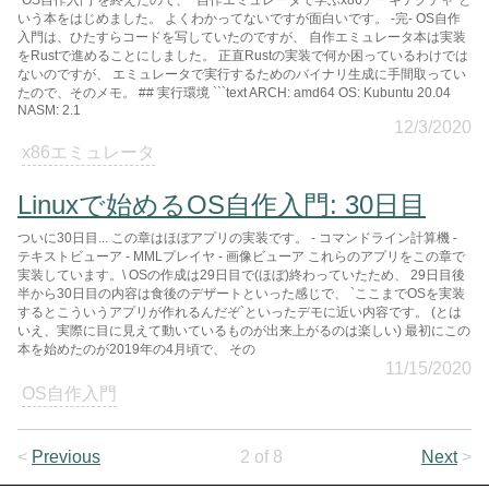
`OS自作入門`を終えたので、 `自作エミュレータで学ぶx86アーキテクチャ`と
いう本をはじめました。 よくわかってないですが面白いです。 -完- OS自作
入門は、ひたすらコードを写していたのですが、 自作エミュレータ本は実装
をRustで進めることにしました。 正直Rustの実装で何か困っているわけでは
ないのですが、 エミュレータで実行するためのバイナリ生成に手間取ってい
たので、そのメモ。 ## 実行環境 ```text ARCH: amd64 OS: Kubuntu 20.04
NASM: 2.1
12/3/2020
x86エミュレータ
Linuxで始めるOS自作入門: 30日目
ついに30日目... この章はほぼアプリの実装です。 - コマンドライン計算機 -
テキストビューア - MMLプレイヤ - 画像ビューア これらのアプリをこの章で
実装しています。\ OSの作成は29日目で(ほぼ)終わっていたため、 29日目後
半から30日目の内容は食後のデザートといった感じで、 `ここまでOSを実装
するとこういうアプリが作れるんだぞ`といったデモに近い内容です。 (とは
いえ、実際に目に見えて動いているものが出来上がるのは楽しい) 最初にこの
本を始めたのが2019年の4月頃で、 その
11/15/2020
OS自作入門
<
Previous
2 of 8
Next
>